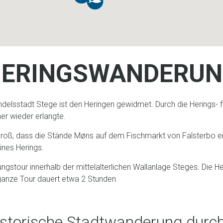
ERINGSWANDERU
delsstadt Stege ist den Heringen gewidmet. Durch die Herings- fi
er wieder erlangte.
oß, dass die Stände Møns auf dem Fischmarkt von Falsterbo ein
ines Herings.
gstour innerhalb der mittelalterlichen Wallanlage Steges. Die H
ganze Tour dauert etwa 2 Stunden.
istorische Stadtwanderung durc