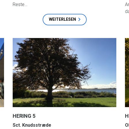
Reste…
A
d
WEITERLESEN
HERING 5
H
Sct. Knudsstræde
O