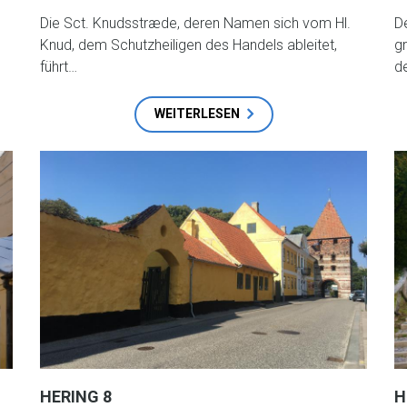
Die Sct. Knudsstræde, deren Namen sich vom Hl.
D
Knud, dem Schutzheiligen des Handels ableitet,
g
führt…
d
WEITERLESEN
HERING 8
H