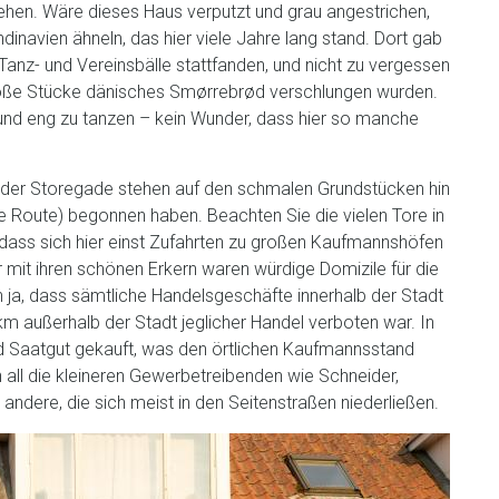
ehen. Wäre dieses Haus verputzt und grau angestrichen,
navien ähneln, das hier viele Jahre lang stand. Dort gab
Tanz- und Vereinsbälle stattfanden, und nicht zu vergessen
roße Stücke dänisches Smørrebrød verschlungen wurden.
und eng zu tanzen – kein Wunder, dass hier so manche
 der Storegade stehen auf den schmalen Grundstücken hin
e Route) begonnen haben. Beachten Sie die vielen Tore in
dass sich hier einst Zufahrten zu großen Kaufmannshöfen
mit ihren schönen Erkern waren würdige Domizile für die
 ja, dass sämtliche Handelsgeschäfte innerhalb der Stadt
m außerhalb der Stadt jeglicher Handel verboten war. In
 Saatgut gekauft, was den örtlichen Kaufmannsstand
 all die kleineren Gewerbetreibenden wie Schneider,
andere, die sich meist in den Seitenstraßen niederließen.