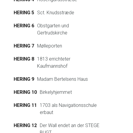
HERING 5
Sct. Knudsstræde
HERING 6
Obstgarten und
Gertrudskirche
HERING 7
Mølleporten
HERING 8
1813 errichteter
Kaufmannshof
HERING 9
Madam Bertelsens Haus
HERING 10
Birkelyhjemmet
HERING 11
1703 als Navigationsschule
erbaut
HERING 12
Der Wall endet an der STEGE
BUGT