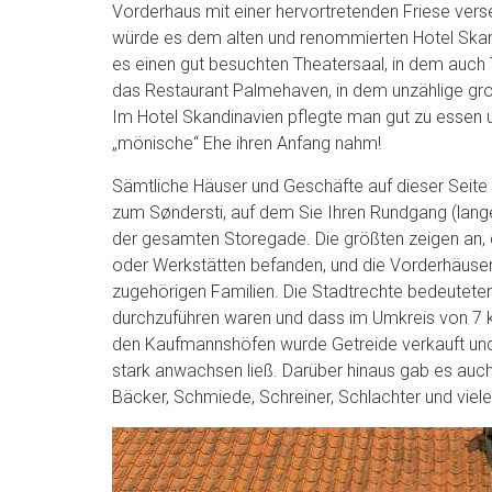
Vorderhaus mit einer hervortretenden Friese vers
würde es dem alten und renommierten Hotel Skandi
es einen gut besuchten Theatersaal, in dem auch 
das Restaurant Palmehaven, in dem unzählige g
Im Hotel Skandinavien pflegte man gut zu essen 
„mönische“ Ehe ihren Anfang nahm!
Sämtliche Häuser und Geschäfte auf dieser Seite
zum Søndersti, auf dem Sie Ihren Rundgang (lang
der gesamten Storegade. Die größten zeigen an, 
oder Werkstätten befanden, und die Vorderhäuser 
zugehörigen Familien. Die Stadtrechte bedeuteten
durchzuführen waren und dass im Umkreis von 7 k
den Kaufmannshöfen wurde Getreide verkauft und
stark anwachsen ließ. Darüber hinaus gab es auch
Bäcker, Schmiede, Schreiner, Schlachter und viele 