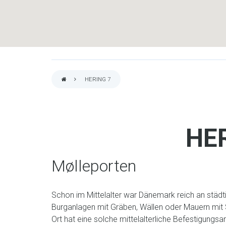
HERING 7
PFADNAVIGATION
HE
Mølleporten
Schon im Mittelalter war Dänemark reich an stä
Burganlagen mit Gräben, Wällen oder Mauern mit 
Ort hat eine solche mittelalterliche Befestigungsa