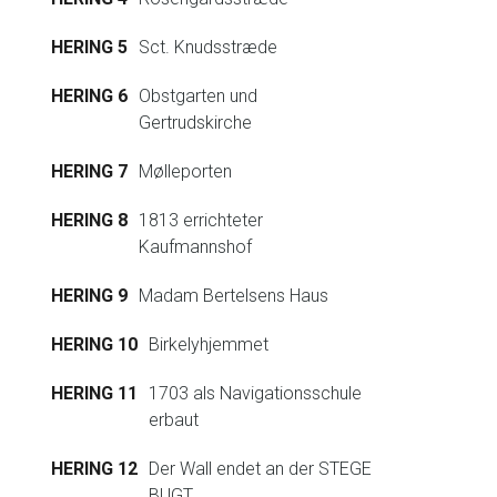
HERING 5
Sct. Knudsstræde
HERING 6
Obstgarten und
Gertrudskirche
HERING 7
Mølleporten
HERING 8
1813 errichteter
Kaufmannshof
HERING 9
Madam Bertelsens Haus
HERING 10
Birkelyhjemmet
HERING 11
1703 als Navigationsschule
erbaut
HERING 12
Der Wall endet an der STEGE
BUGT