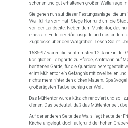
schönen und gut erhaltenen großen Wallanlage mi
Sie gehen nun auf dieser Festungsanlage, die um
Wall führte vom Haff Stege Nor rund um die Stadt
von der Landseite. Neben dem Mühlentor, das nun 
eines am Ende der Rådhusgade und das andere a
Zugbrücke über den Wallgraben. Lesen Sie im Übri
1685-97 waren die schlimmsten 12 Jahre in der Ge
königlichen Leibgarde zu Pferde, Amtmann auf Møn
berittenen Garde, für die Quartiere bereitgestel
er im Mühlentor ein Gefängnis mit zwei hellen und 
nichts mehr hinter den dicken Mauern. Spaßvöge
großartigsten Taubenschlag der Welt!
Das Mühlentor wurde kürzlich renoviert und soll 
dienen. Das bedeutet, daß das Mühlentor seit über
Auf der anderen Seite des Walls liegt heute der F
Kirche angelegt, doch aufgrund der hohen Gräberd