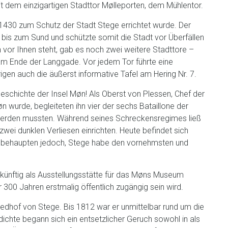
t dem einzigartigen Stadttor Mølleporten, dem Mühlentor.
 1430 zum Schutz der Stadt Stege errichtet wurde. Der
 bis zum Sund und schützte somit die Stadt vor Überfällen
vor Ihnen steht, gab es noch zwei weitere Stadttore –
m Ende der Langgade. Vor jedem Tor führte eine
gen auch die äußerst informative Tafel am Hering Nr. 7.
schichte der Insel Møn! Als Oberst von Plessen, Chef der
 wurde, begleiteten ihn vier der sechs Bataillone der
lt werden mussten. Während seines Schreckensregimes ließ
zwei dunklen Verliesen einrichten. Heute befindet sich
l behaupten jedoch, Stege habe den vornehmsten und
zukünftig als Ausstellungsstätte für das Møns Museum
 300 Jahren erstmalig öffentlich zugängig sein wird.
riedhof von Stege. Bis 1812 war er unmittelbar rund um die
ichte begann sich ein entsetzlicher Geruch sowohl in als