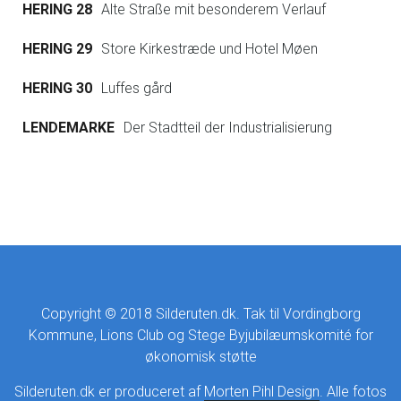
HERING 28
Alte Straße mit besonderem Verlauf
HERING 29
Store Kirkestræde und Hotel Møen
HERING 30
Luffes gård
LENDEMARKE
Der Stadtteil der Industrialisierung
Copyright © 2018 Silderuten.dk. Tak til Vordingborg
Kommune, Lions Club og Stege Byjubilæumskomité for
økonomisk støtte
Silderuten.dk er produceret af
Morten Pihl Design
. Alle fotos