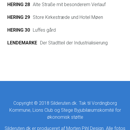
HERING 28
Alte Straße mit besonderem Verlauf
HERING 29
Store Kirkestræde und Hotel Møen
HERING 30
Luffes gård
LENDEMARKE
Der Stadtteil der Industrialisierung
Copyright © 2018 Silderuten.dk. Tak til Vordingborg
Kommune, Lions Club og Stege Byjubilæumskomité for
økonomisk støtte
Silderuten.dk er produceret af
Morten Pihl Design
. Alle fotos